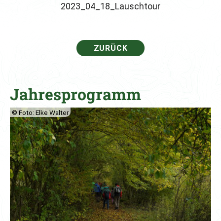
2023_04_18_Lauschtour
ZURÜCK
Weitere Seiten
Jahresprogramm
© Foto: Elke Walter