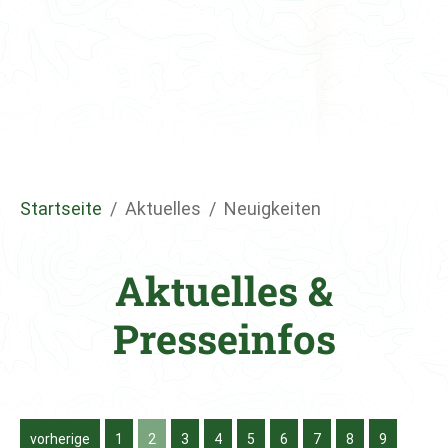
Sie sind hier:
Startseite
Aktuelles
Neuigkeiten
Aktuelles &
Presseinfos
vorherige
1
2
3
4
5
6
7
8
9